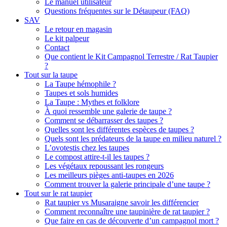
Le manuel utilisateur
Questions fréquentes sur le Détaupeur (FAQ)
SAV
Le retour en magasin
Le kit palpeur
Contact
Que contient le Kit Campagnol Terrestre / Rat Taupier
?
Tout sur la taupe
La Taupe hémophile ?
Taupes et sols humides
La Taupe : Mythes et folklore
À quoi ressemble une galerie de taupe ?
Comment se débarrasser des taupes ?
Quelles sont les différentes espèces de taupes ?
Quels sont les prédateurs de la taupe en milieu naturel ?
L’ovotestis chez les taupes
Le compost attire-t-il les taupes ?
Les végétaux repoussant les rongeurs
Les meilleurs pièges anti-taupes en 2026
Comment trouver la galerie principale d’une taupe ?
Tout sur le rat taupier
Rat taupier vs Musaraigne savoir les différencier
Comment reconnaître une taupinière de rat taupier ?
Que faire en cas de découverte d’un campagnol mort ?