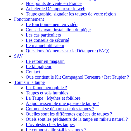
Nos points de vente en France
Acheter le Détaupeur sur le web
Taupographie, signaler les taupes de votre région
Fonctionnement
Le fonctionnement en vidéo
Conseils avant installation du piège
Les cas particuliers
Les conseils de sécurité
Le manuel utilisateur
Questions fréquentes sur le Détaupeur (FAQ)
SAV
Le retour en magasin
Le kit palpeur
Contact
Que contient le Kit Campagnol Terrestre / Rat Taupier ?
Tout sur la taupe
La Taupe hémophile ?
Taupes et sols humides
La Taupe : Mythes et folklore
À quoi ressemble une galerie de taupe ?
Comment se débarrasser des taupes ?
Quelles sont les différentes espèces de taupes ?
Quels sont les prédateurs de la taupe en milieu naturel ?
L’ovotestis chez les taupes
Le compost attire-t-il les taupes ?