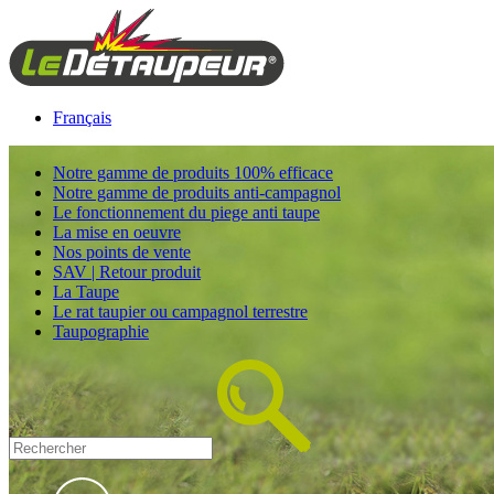
Français
Notre gamme de produits 100% efficace
Notre gamme de produits anti-campagnol
Le fonctionnement du piege anti taupe
La mise en oeuvre
Nos points de vente
SAV | Retour produit
La Taupe
Le rat taupier ou campagnol terrestre
Taupographie