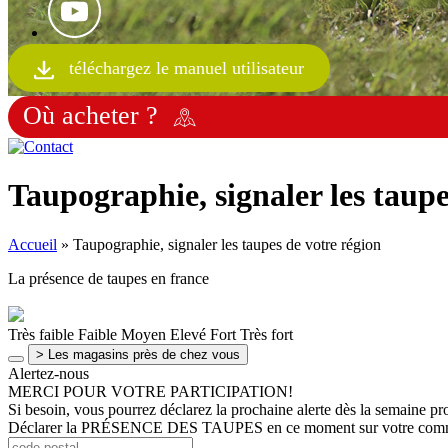
téléchargez le manuel utilisateur
Où acheter ?
Taupographie, signaler les taupe
Accueil
»
Taupographie, signaler les taupes de votre région
La présence de taupes en france
Très faible
Faible
Moyen
Elevé
Fort
Très fort
> Les magasins près de chez vous
Alertez-nous
MERCI POUR VOTRE PARTICIPATION!
Si besoin, vous pourrez déclarez la prochaine alerte dès la semaine pr
Déclarer la
PRÉSENCE DES TAUPES
en ce moment sur votre co