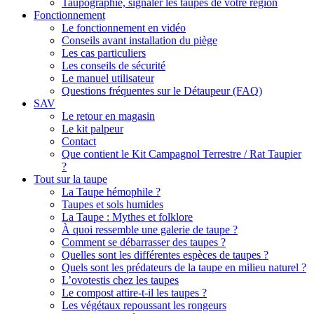
Taupographie, signaler les taupes de votre région
Fonctionnement
Le fonctionnement en vidéo
Conseils avant installation du piège
Les cas particuliers
Les conseils de sécurité
Le manuel utilisateur
Questions fréquentes sur le Détaupeur (FAQ)
SAV
Le retour en magasin
Le kit palpeur
Contact
Que contient le Kit Campagnol Terrestre / Rat Taupier
?
Tout sur la taupe
La Taupe hémophile ?
Taupes et sols humides
La Taupe : Mythes et folklore
À quoi ressemble une galerie de taupe ?
Comment se débarrasser des taupes ?
Quelles sont les différentes espèces de taupes ?
Quels sont les prédateurs de la taupe en milieu naturel ?
L’ovotestis chez les taupes
Le compost attire-t-il les taupes ?
Les végétaux repoussant les rongeurs