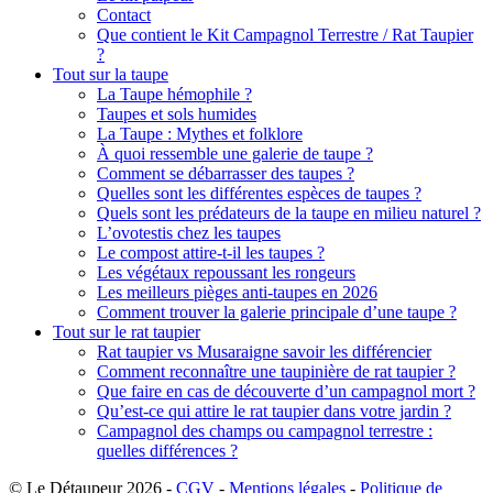
Contact
Que contient le Kit Campagnol Terrestre / Rat Taupier
?
Tout sur la taupe
La Taupe hémophile ?
Taupes et sols humides
La Taupe : Mythes et folklore
À quoi ressemble une galerie de taupe ?
Comment se débarrasser des taupes ?
Quelles sont les différentes espèces de taupes ?
Quels sont les prédateurs de la taupe en milieu naturel ?
L’ovotestis chez les taupes
Le compost attire-t-il les taupes ?
Les végétaux repoussant les rongeurs
Les meilleurs pièges anti-taupes en 2026
Comment trouver la galerie principale d’une taupe ?
Tout sur le rat taupier
Rat taupier vs Musaraigne savoir les différencier
Comment reconnaître une taupinière de rat taupier ?
Que faire en cas de découverte d’un campagnol mort ?
Qu’est-ce qui attire le rat taupier dans votre jardin ?
Campagnol des champs ou campagnol terrestre :
quelles différences ?
© Le Détaupeur 2026
-
CGV
-
Mentions légales
-
Politique de