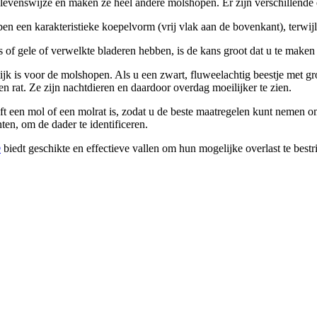
levenswijze en maken ze heel andere molshopen. Er zijn verschillend
 een karakteristieke koepelvorm (vrij vlak aan de bovenkant), terwijl 
of gele of verwelkte bladeren hebben, is de kans groot dat u te maken 
ijk is voor de molshopen. Als u een zwart, fluweelachtig beestje met gr
n rat. Ze zijn nachtdieren en daardoor overdag moeilijker te zien.
leeft een mol of een molrat is, zodat u de beste maatregelen kunt nemen
en, om de dader te identificeren.
®
biedt geschikte en effectieve vallen om hun mogelijke overlast te best