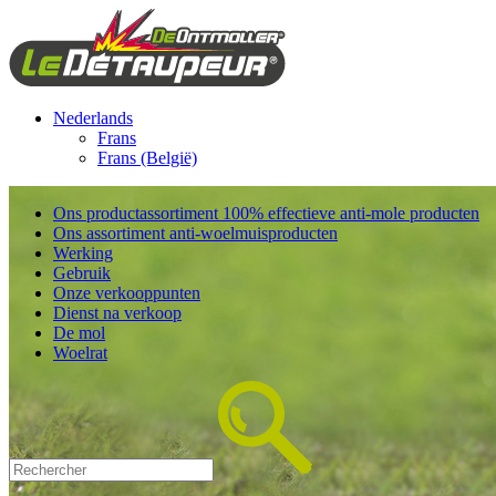
Nederlands
Frans
Frans (België)
Ons productassortiment 100% effectieve anti-mole producten
Ons assortiment anti-woelmuisproducten
Werking
Gebruik
Onze verkooppunten
Dienst na verkoop
De mol
Woelrat