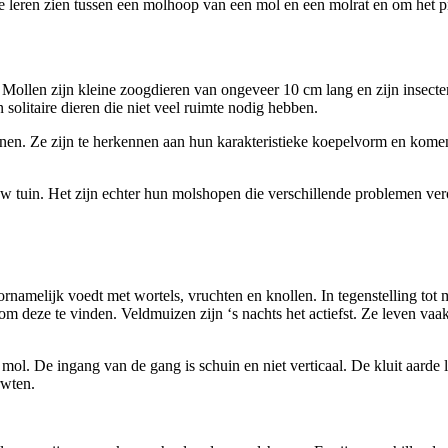
 te leren zien tussen een molhoop van een mol en een molrat en om het
Mollen zijn kleine zoogdieren van ongeveer 10 cm lang en zijn insect
olitaire dieren die niet veel ruimte nodig hebben.
en. Ze zijn te herkennen aan hun karakteristieke koepelvorm en komen 
 uw tuin. Het zijn echter hun molshopen die verschillende problemen v
namelijk voedt met wortels, vruchten en knollen. In tegenstelling tot 
m deze te vinden. Veldmuizen zijn ‘s nachts het actiefst. Ze leven va
e mol. De ingang van de gang is schuin en niet verticaal. De kluit aarde 
rwten.