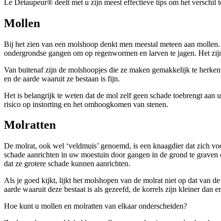
Le Détaupeur® deelt met u zijn meest effectieve tips om het verschil
Mollen
Bij het zien van een molshoop denkt men meestal meteen aan mollen. 
ondergrondse gangen om op regenwormen en larven te jagen. Het zijn s
Van buitenaf zijn de molshoopjes die ze maken gemakkelijk te herkenn
en de aarde waaruit ze bestaan is fijn.
Het is belangrijk te weten dat de mol zelf geen schade toebrengt aan
risico op instorting en het omhoogkomen van stenen.
Molratten
De molrat, ook wel ‘veldmuis’ genoemd, is een knaagdier dat zich voor
schade aanrichten in uw moestuin door gangen in de grond te graven o
dat ze grotere schade kunnen aanrichten.
Als je goed kijkt, lijkt het molshopen van de molrat niet op dat van d
aarde waaruit deze bestaat is als gezeefd, de korrels zijn kleiner dan e
Hoe kunt u mollen en molratten van elkaar onderscheiden?